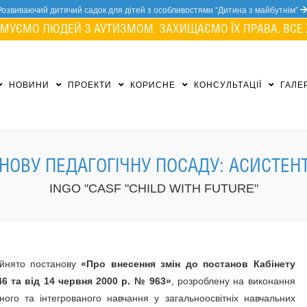
Розвиваючий дитячий садок для дітей з особливостями “Дитина з майбутнім”
МУЄМО ЛЮДЕЙ З АУТИЗМОМ. ЗАХИЩАЄМО ЇХ ПРАВА. ВСЕ 
НОВИНИ
ПРОЕКТИ
КОРИСНЕ
КОНСУЛЬТАЦІЇ
ГАЛЕ
НОВУ ПЕДАГОГІЧНУ ПОСАДУ: АСИСТЕН
INGO "CASF "CHILD WITH FUTURE"
ийнято постанову
«Про внесення змін до постанов Кабінету
346 та від 14 червня 2000 р. № 963»
, розроблену на виконання
ого та інтегрованого навчання у загальноосвітніх навчальних