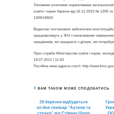
Типовими штатними нормативами загальноосвітн
освіти і науки України від 16.12.2010 № 1205 т
1308/18603.
Водночас постановою забезпечені конституційні 
працюватимуть у ЗНЗ з інклюзивним навчанням 
працівників, які працюють з дітьми, які потребу
Прес-служба Міністерства освіти і науки, молоді
19.07.2012 | 11:50
Постійна www-адреса статті: http://www.kmu.gov.
ВАМ ТАКОЖ МОЖЕ СПОДОБАТИСЬ
29 березня відбудеться
Гро
on-line семінар “Аутизм та
Укр
страхи” від Стівена Шора
ОО