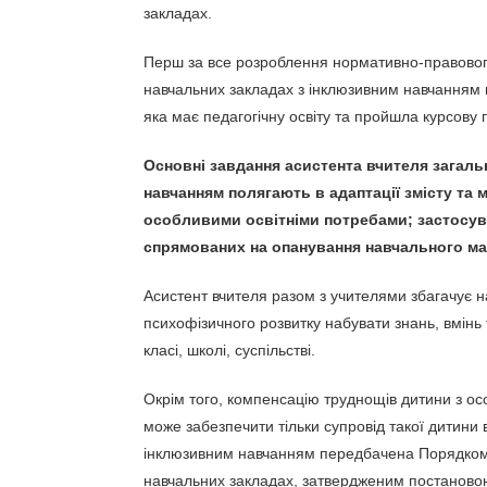
закладах.
Перш за все розроблення нормативно-правового
навчальних закладах з інклюзивним навчанням 
яка має педагогічну освіту та пройшла курсову 
Основні завдання асистента вчителя загаль
навчанням полягають в адаптації змісту та 
особливими освітніми потребами; застосува
спрямованих на опанування навчального ма
Асистент вчителя разом з учителями збагачує 
психофізичного розвитку набувати знань, вмінь т
класі, школі, суспільстві.
Окрім того, компенсацію труднощів дитини з ос
може забезпечити тільки супровід такої дитини 
інклюзивним навчанням передбачена Порядком о
навчальних закладах, затвердженим постановою 