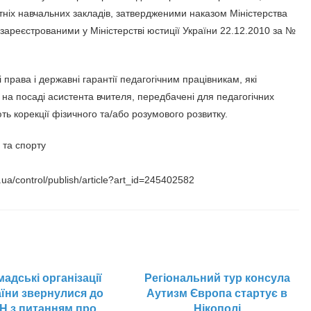
іх навчальних закладів, затвердженими наказом Міністерства
а зареєстрованими у Міністерстві юстиції України 22.12.2010 за №
права і державні гарантії педагогічним працівникам, які
на посаді асистента вчителя, передбачені для педагогічних
ють корекції фізичного та/або розумового розвитку.
 та спорту
ua/control/publish/article?art_id=245402582
мадські організації
Регіональний тур консула
аїни звернулися до
Аутизм Європа стартує в
Н з питанням про
Нікополі