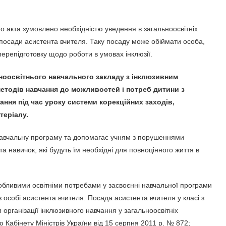
 акта зумовлено необхідністю уведення в загальноосвітніх
посади асистента вчителя. Таку посаду може обіймати особа,
перепідготовку щодо роботи в умовах інклюзії.
ноосвітнього навчального закладу з інклюзивним
методів навчання до можливостей і потреб дитини з
ння під час уроку системи корекційних заходів,
теріалу.
навчальну програму та допомагає учням з порушеннями
а навичок, які будуть їм необхідні для повноцінного життя в
обливими освітніми потребами у засвоєнні навчальної програми
в особі асистента вчителя. Посада асистента вчителя у класі з
рганізації інклюзивного навчання у загальноосвітніх
Кабінету Міністрів України від 15 серпня 2011 р. № 872;