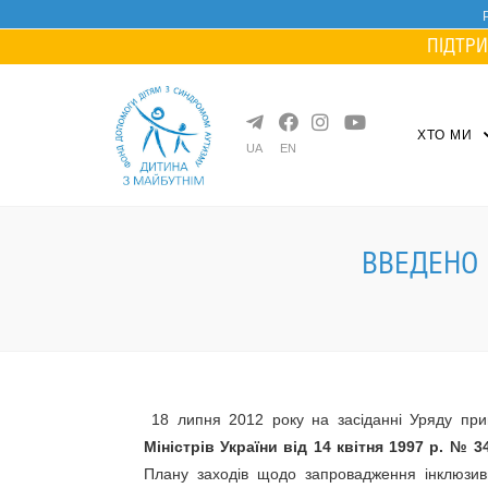
Skip
to
ПІДТРИ
content
ХТО МИ
UA
EN
ВВЕДЕНО 
18 липня 2012 року на засіданні Уряду пр
Міністрів України від 14 квітня 1997 р. № 
Плану заходів щодо запровадження інклюзивн