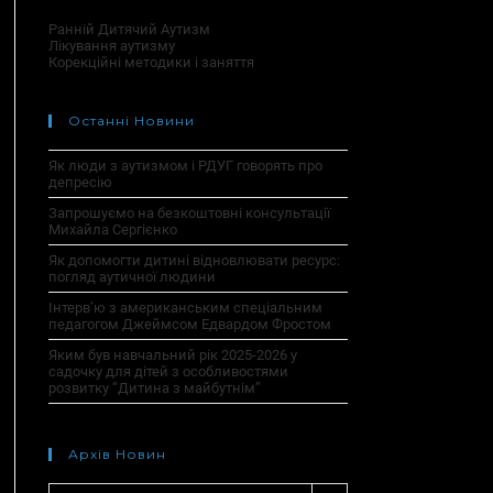
Ранній Дитячий Аутизм
Лікування аутизму
Корекційні методики і заняття
Останні Новини
Як люди з аутизмом і РДУГ говорять про
депресію
Запрошуємо на безкоштовні консультації
Михайла Сергієнко
Як допомогти дитині відновлювати ресурс:
погляд аутичної людини
Інтерв’ю з американським спеціальним
педагогом Джеймсом Едвардом Фростом
Яким був навчальний рік 2025-2026 у
садочку для дітей з особливостями
розвитку “Дитина з майбутнім”
Архів Новин
Архів