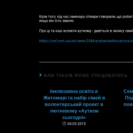
Крім того, під час семінару спікери говорили, що роби
якщо він їсть землю.
Про ці та інші аспекти аутизму - дивіться в запису семі
https://cwf.com.ua/uk/news/2584-pratsevlashtuvannya-osob
ВАМ ТАКОЖ МОЖЕ СПОДОБАТИСЬ
Інклюзивна освіта в
Сем
Житомирі та набір сімей в
Под
волонтерський проект в
пов
лютневому «Аутизм
сьогодні»
04.03.2015