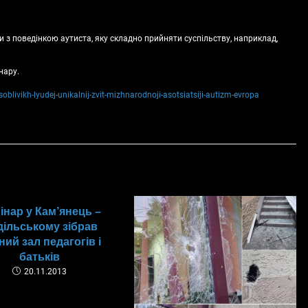
ти з поведінкою аутиста, яку складно прийняти суспільству, наприклад,
нару.
livikh-lyudej-unikalnij-zvit-mizhnarodnoji-asotsiatsiji-autizm-evropa
інар у Кам’янець –
ільському зібрав
ний зал педагогів і
батьків
20.11.2013