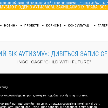
озвиваючий дитячий садок для дітей з особливостями “Дитина з майбутнім”
МУЄМО ЛЮДЕЙ З АУТИЗМОМ. ЗАХИЩАЄМО ЇХ ПРАВА. ВСЕ 
НОВИНИ
ПРОЕКТИ
КОРИСНЕ
КОНСУЛЬТАЦІЇ
ГАЛЕ
ИЙ БІК АУТИЗМУ»: ДИВІТЬСЯ ЗАПИС С
INGO "CASF "CHILD WITH FUTURE"
гляду.
гієнко розповідали про те, чому їм подобається бути аутистами.
кальний погляд і сприйняття світу, а також можливість помічати ті речі,
ономірності. Наприклад, Стівен Шор завдяки цій здатності легко збирав