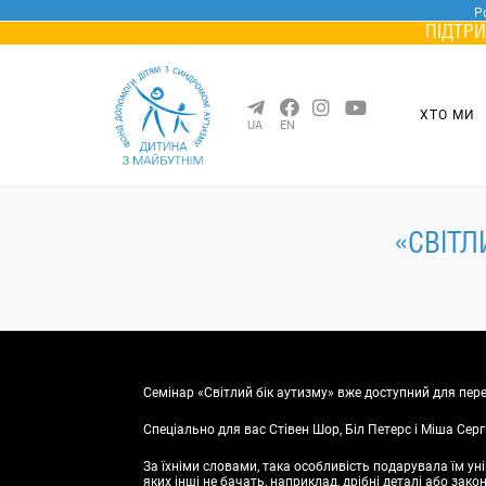
Skip
Р
to
ПІДТРИ
content
ХТО МИ
UA
EN
«СВІТЛ
Семінар «Світлий бік аутизму» вже доступний для пере
Спеціально для вас Стівен Шор, Біл Петерс і Міша Сер
За їхніми словами, така особливість подарувала їм уні
яких інші не бачать, наприклад, дрібні деталі або зак