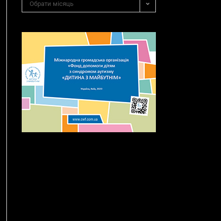
Обрати місяць
новин