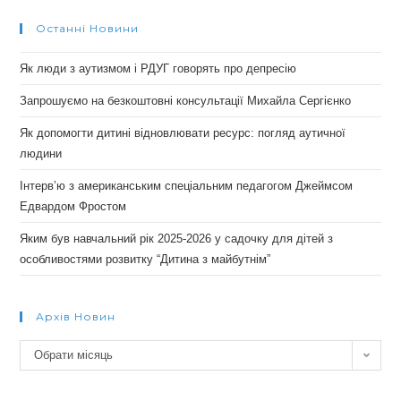
Останні Новини
Як люди з аутизмом і РДУГ говорять про депресію
Запрошуємо на безкоштовні консультації Михайла Сергієнко
Як допомогти дитині відновлювати ресурс: погляд аутичної
людини
Інтерв’ю з американським спеціальним педагогом Джеймсом
Едвардом Фростом
Яким був навчальний рік 2025-2026 у садочку для дітей з
особливостями розвитку “Дитина з майбутнім”
Архів Новин
Архів
Обрати місяць
новин