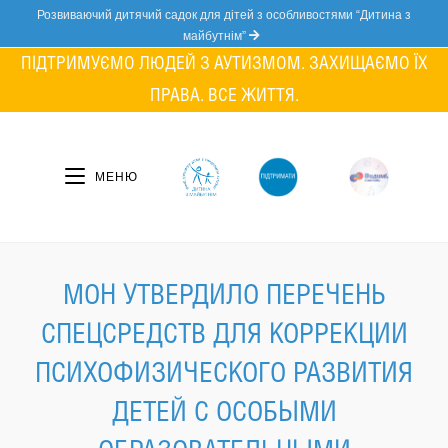
Skip
Розвиваючий дитячий садок для дітей з особливостями “Дитина з
to
майбутнім”
content
ПІДТРИМУЄМО ЛЮДЕЙ З АУТИЗМОМ. ЗАХИЩАЄМО ЇХ
ПРАВА. ВСЕ ЖИТТЯ.
МЕНЮ
МОН УТВЕРДИЛО ПЕРЕЧЕНЬ
СПЕЦСРЕДСТВ ДЛЯ КОРРЕКЦИИ
ПСИХОФИЗИЧЕСКОГО РАЗВИТИЯ
ДЕТЕЙ С ОСОБЫМИ