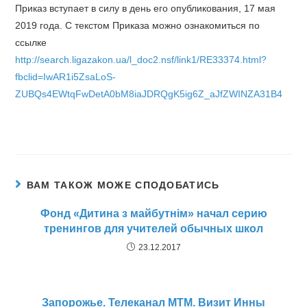
Приказ вступает в силу в день его опубликования, 17 мая
2019 года. С текстом Приказа можно ознакомиться по
ссылке
http://search.ligazakon.ua/l_doc2.nsf/link1/RE33374.html?
fbclid=IwAR1i5ZsaLoS-
ZUBQs4EWtqFwDetA0bM8iaJDRQgK5ig6Z_aJfZWINZA31B4
ВАМ ТАКОЖ МОЖЕ СПОДОБАТИСЬ
Фонд «Дитина з майбутнім» начал серию
тренингов для учителей обычных школ
23.12.2017
Запорожье. Телеканал МТМ. Визит Инны