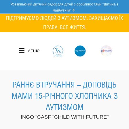
Skip
Розвиваючий дитячий садок для дітей з особливостями “Дитина з
to
майбутнім”
content
ПІДТРИМУЄМО ЛЮДЕЙ З АУТИЗМОМ. ЗАХИЩАЄМО ЇХ
ПРАВА. ВСЕ ЖИТТЯ.
МЕНЮ
РАННЄ ВТРУЧАННЯ – ДОПОВІДЬ
МАМИ 15-РІЧНОГО ХЛОПЧИКА З
АУТИЗМОМ
INGO "CASF "CHILD WITH FUTURE"