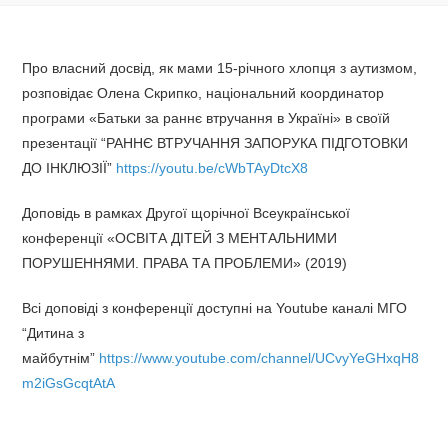
Про власний досвід, як мами 15-річного хлопця з аутизмом,
розповідає Олена Скрипко, національний координатор
програми «Батьки за раннє втручання в Україні» в своїй
презентації “РАННЄ ВТРУЧАННЯ ЗАПОРУКА ПІДГОТОВКИ
ДО ІНКЛЮЗІЇ”
https://youtu.be/cWbTAyDtcX8
Доповідь в рамках Другої щорічної Всеукраїнської
конференції «ОСВІТА ДІТЕЙ З МЕНТАЛЬНИМИ
ПОРУШЕННЯМИ. ПРАВА ТА ПРОБЛЕМИ» (2019)
Всі доповіді з конференції доступні на Youtube каналі МГО
“Дитина з
майбутнім”
https://www.youtube.com/channel/UCvyYeGHxqH8
m2iGsGcqtAtA