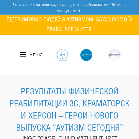
Skip
Розвиваючий дитячий садок для дітей з особливостями “Дитина з
to
майбутнім”
content
ПІДТРИМУЄМО ЛЮДЕЙ З АУТИЗМОМ. ЗАХИЩАЄМО ЇХ
ПРАВА. ВСЕ ЖИТТЯ.
МЕНЮ
РЕЗУЛЬТАТЫ ФИЗИЧЕСКОЙ
РЕАБИЛИТАЦИИ 3С, КРАМАТОРСК
И ХЕРСОН – ГЕРОИ НОВОГО
ВЫПУСКА “АУТИЗМ СЕГОДНЯ”
INGO "CASF "CHILD WITH FUTURE"