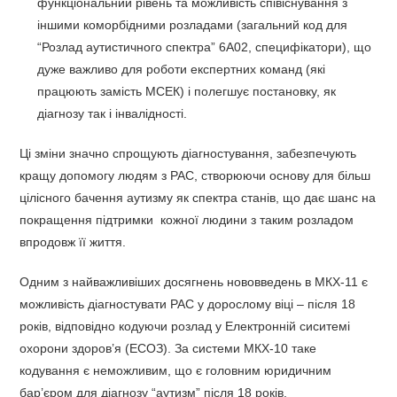
функціональний рівень та можливість співіснування з
іншими коморбідними розладами (загальний код для
“Розлад аутистичного спектра” 6A02, специфікатори), що
дуже важливо для роботи експертних команд (які
працюють замість МСЕК) і полегшує постановку, як
діагнозу так і інвалідності.
Ці зміни значно спрощують діагностування, забезпечують
кращу допомогу людям з РАС, створюючи основу для більш
цілісного бачення аутизму як спектра станів, що дає шанс на
покращення підтримки кожної людини з таким розладом
впродовж її життя.
Одним з найважливіших досягнень нововведень в МКХ-11 є
можливість діагностувати РАС у дорослому віці – після 18
років, відповідно кодуючи розлад у Електронній сиситемі
охорони здоров’я (ЕСОЗ). За системи МКХ-10 таке
кодування є неможливим, що є головним юридичним
бар’єром для діагнозу “аутизм” після 18 років.