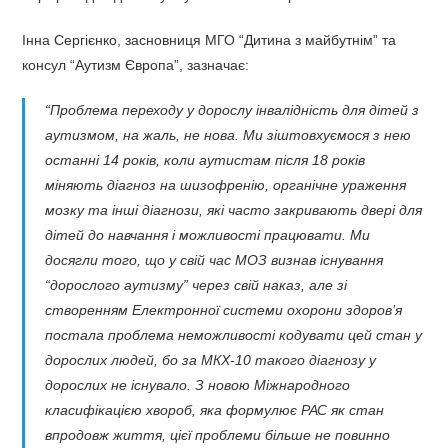
Інна Сергієнко, засновниця МГО “Дитина з майбутнім” та
консул “Аутизм Європа”, зазначає:
“Проблема переходу у дорослу інвалідність для дітей з
аутизмом, на жаль, не нова. Ми зіштовхуємося з нею
останні 14 років, коли аутистам після 18 років
міняють діагноз на шизофренію, органічне ураження
мозку та інші діагнози, які часто закривають двері для
дітей до навчання і можливості працювати. Ми
досягли того, що у свій час МОЗ визнав існування
“дорослого аутизму” через свій наказ, але зі
створенням Електронної системи охорони здоров’я
постала проблема неможливості кодувати цей стан у
дорослих людей, бо за МКХ-10 такого діагнозу у
дорослих не існувало. З новою Міжнародного
класифікацією хвороб, яка формулює РАС як стан
впродовж життя, цієї проблеми більше не повинно