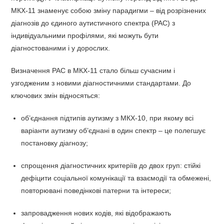
МКХ-11 знаменує собою зміну парадигми – від розрізнених
діагнозів до єдиного аутистичного спектра (РАС) з
індивідуальними профілями, які можуть бути
діагностованими і у дорослих.
Визначення РАС в МКХ-11 стало більш сучасним і
узгодженим з новими діагностичними стандартами. До
ключових змін відносяться:
об’єднання підтипів аутизму з МКХ-10, при якому всі
варіанти аутизму об’єднані в один спектр – це полегшує
постановку діагнозу;
спрощення діагностичних критеріїв до двох груп: стійкі
дефіцити соціальної комунікації та взаємодії та обмежені,
повторювані поведінкові патерни та інтереси;
запровадження нових кодів, які відображають