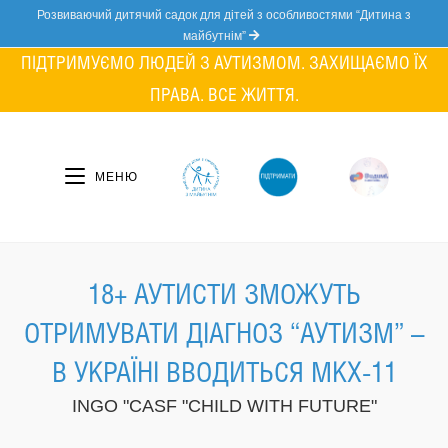
Skip
Розвиваючий дитячий садок для дітей з особливостями “Дитина з
to
майбутнім”
content
ПІДТРИМУЄМО ЛЮДЕЙ З АУТИЗМОМ. ЗАХИЩАЄМО ЇХ
ПРАВА. ВСЕ ЖИТТЯ.
МЕНЮ
18+ АУТИСТИ ЗМОЖУТЬ
ОТРИМУВАТИ ДІАГНОЗ “АУТИЗМ” –
В УКРАЇНІ ВВОДИТЬСЯ МКХ-11
INGO "CASF "CHILD WITH FUTURE"