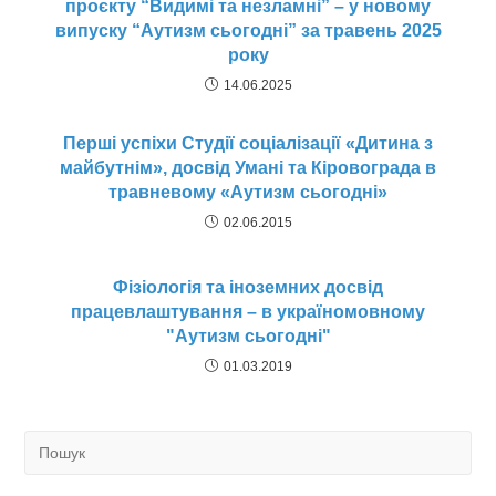
проєкту “Видимі та незламні” – у новому
випуску “Аутизм сьогодні” за травень 2025
року
14.06.2025
Перші успіхи Студії соціалізації «Дитина з
майбутнім», досвід Умані та Кіровограда в
травневому «Аутизм сьогодні»
02.06.2015
Фізіологія та іноземних досвід
працевлаштування – в україномовному
"Аутизм сьогодні"
01.03.2019
Search
for: