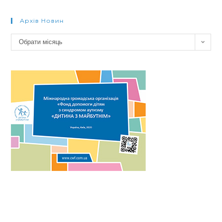
Архів Новин
Архів
Обрати місяць
новин