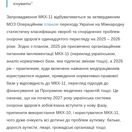
існувати”.
Запровадження МКХ-11 відбуватиметься за затвердженим
МОЗ Операційним
планом
переходу України на Міжнародну
статистичну класифікацію хвороб та споріднених проблем
охорони здоров’я одинадцятого перегляду на 2025 – 2026
роки. Згідно з планом, 2025 рік присвячено організаційним
питанням імплементації МКХ-11 (переклад українською,
аналіз нормативної бази, яка підлягає змінам тощо), а 2026
рік – практичним, куди включене навчання медпрацівників
користуватися кодами, приведення нормативно-правової
бази у відповідність до МКХ-11, перегляд підходів до
фінансування за Програмою медичних гарантій тощо. Це
означає, що на початку 2027 року українська система
охорони здоров’я зобов’язана вступити у нову фазу,
припинити використання МКХ-10, і користуватися МКХ-11,
чого дуже очікують всі дотичні до проблем аутизму: батьки,
дорослі аутисти, лікарі, громадські організації тощо.