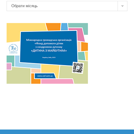
Архів
Обрати місяць
новин