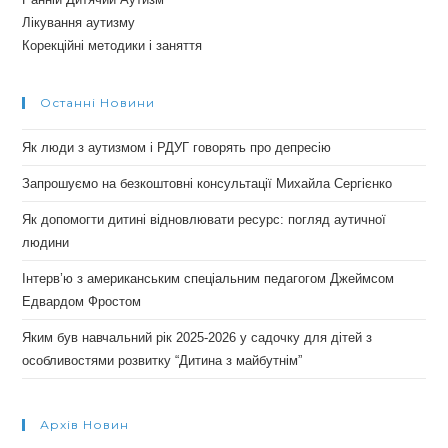
Лікування аутизму
Корекційні методики і заняття
Останні Новини
Як люди з аутизмом і РДУГ говорять про депресію
Запрошуємо на безкоштовні консультації Михайла Сергієнко
Як допомогти дитині відновлювати ресурс: погляд аутичної
людини
Інтерв’ю з американським спеціальним педагогом Джеймсом
Едвардом Фростом
Яким був навчальний рік 2025-2026 у садочку для дітей з
особливостями розвитку “Дитина з майбутнім”
Архів Новин