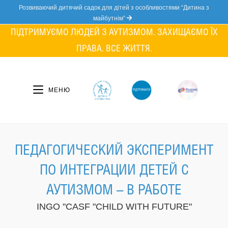
Skip
Розвиваючий дитячий садок для дітей з особливостями “Дитина з
to
майбутнім”
content
ПІДТРИМУЄМО ЛЮДЕЙ З АУТИЗМОМ. ЗАХИЩАЄМО ЇХ
ПРАВА. ВСЕ ЖИТТЯ.
МЕНЮ
ПЕДАГОГИЧЕСКИЙ ЭКСПЕРИМЕНТ
ПО ИНТЕГРАЦИИ ДЕТЕЙ С
АУТИЗМОМ – В РАБОТЕ
INGO "CASF "CHILD WITH FUTURE"