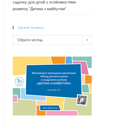
садочку для дітей з особливостями
розвитку “Дитина з майбутнім”
Архів Новин
Архів
Обрати місяць
новин