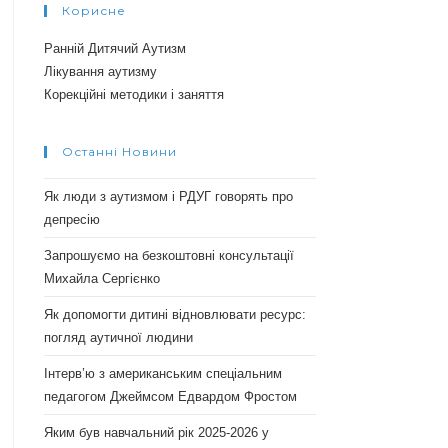
Корисне
Ранній Дитячий Аутизм
Лікування аутизму
Корекційні методики і заняття
Останні Новини
Як люди з аутизмом і РДУГ говорять про
депресію
Запрошуємо на безкоштовні консультації
Михайла Сергієнко
Як допомогти дитині відновлювати ресурс:
погляд аутичної людини
Інтерв’ю з американським спеціальним
педагогом Джеймсом Едвардом Фростом
Яким був навчальний рік 2025-2026 у