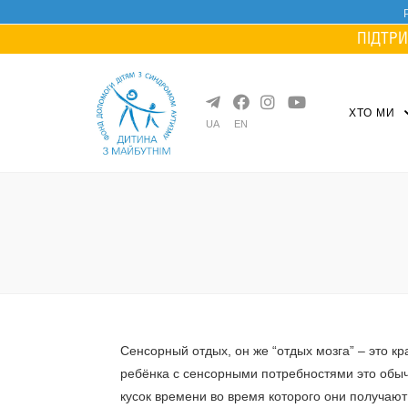
Skip
to
ПІДТРИ
content
ХТО МИ
UA
EN
Сенсорный отдых, он же “отдых мозга” – это к
ребёнка с сенсорными потребностями это обы
кусок времени во время которого они получаю