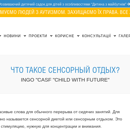
Розвиваючий дитячий садок для дітей з особливостями “Дитина з майбутнім”
МУЄМО ЛЮДЕЙ З АУТИЗМОМ. ЗАХИЩАЄМО ЇХ ПРАВА. ВСЕ 
НОВИНИ
ПРОЕКТИ
КОРИСНЕ
КОНСУЛЬТАЦІЇ
ГАЛЕ
ЧТО ТАКОЕ СЕНСОРНЫЙ ОТДЫХ?
INGO "CASF "CHILD WITH FUTURE"
расивые слова для обычного перерыва от сидячих занятий. Для
чно называется сенсорной диетой или сенсорным отдыхом. Это
т стимуляцию, нужную для концентрации и внимания.