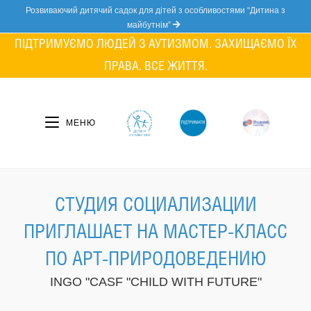
Skip
Розвиваючий дитячий садок для дітей з особливостями “Дитина з
to
майбутнім”
content
ПІДТРИМУЄМО ЛЮДЕЙ З АУТИЗМОМ. ЗАХИЩАЄМО ЇХ
ПРАВА. ВСЕ ЖИТТЯ.
МЕНЮ
СТУДИЯ СОЦИАЛИЗАЦИИ
ПРИГЛАШАЕТ НА МАСТЕР-КЛАСС
ПО АРТ-ПРИРОДОВЕДЕНИЮ
INGO "CASF "CHILD WITH FUTURE"