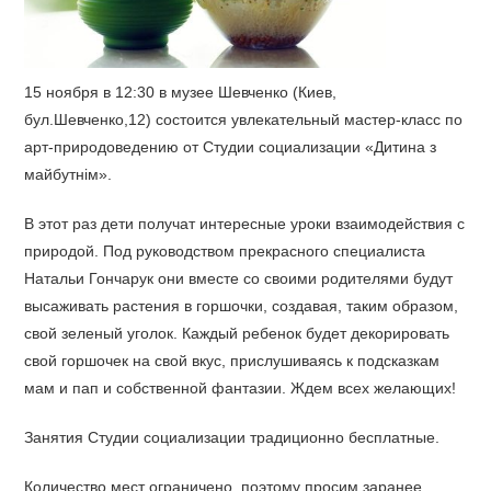
15 ноября в 12:30 в музее Шевченко (Киев,
бул.Шевченко,12) состоится увлекательный мастер-класс по
арт-природоведению от Студии социализации «Дитина з
майбутнім».
В этот раз дети получат интересные уроки взаимодействия с
природой. Под руководством прекрасного специалиста
Натальи Гончарук они вместе со своими родителями будут
высаживать растения в горшочки, создавая, таким образом,
свой зеленый уголок. Каждый ребенок будет декорировать
свой горшочек на свой вкус, прислушиваясь к подсказкам
мам и пап и собственной фантазии. Ждем всех желающих!
Занятия Студии социализации традиционно бесплатные.
Количество мест ограничено, поэтому просим заранее