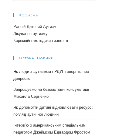
Корисне
Ранній Дитячий Аутизм
Лікування аутизму
Корекційні методики і заняття
Останні Новини
Як люди з аутизмом і РДУГ говорять про
депресію
Запрошуємо на безкоштовні консультації
Михайла Сергієнко
Як допомогти дитині відновлювати ресурс:
погляд аутичної людини
Інтерв’ю з американським спеціальним
педагогом Джеймсом Едвардом Фростом