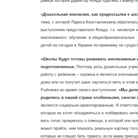
рамках которой Директор Фонда «Дитина з майбут
«Дошкольная инклюзия, как предпосылки к шк
тема, с которой Лариса Константиновна обратила
выступления представителя Фонда, т.к. несмотря
инклюзивного обучения в общеобразовательных 
детей на сегодня в Украине по-прежнему не сущест
«Школы будут готовы развивать инклюзивные к
подготовленные.
Поэтому роль дошкольных учрежд
работу с ребенком – огромна и является ключевым
дома или он получит шанс научиться жить в этом
Рыбченко во время своего выступления.
«Мы долж
родились в нашей стране особенными, смогли 
является социально-ориентированным. И ответствен
которые не хотят объединяться и лоббировать инт
весь голос прокричать о помощи, в которой они ну
может пройти, чем показать реальную картину того
которые не спешат бить тревогу, если мама приход