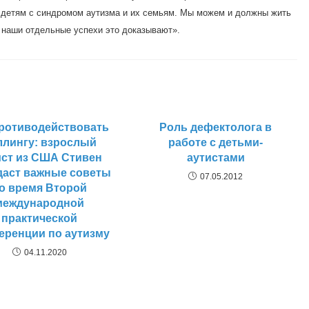
 детям с синдромом аутизма и их семьям. Мы можем и должны жить
 наши отдельные успехи это доказывают».
противодействовать
Роль дефектолога в
ллингу: взрослый
работе с детьми-
ист из США Стивен
аутистами
даст важные советы
07.05.2012
о время Второй
международной
практической
еренции по аутизму
04.11.2020