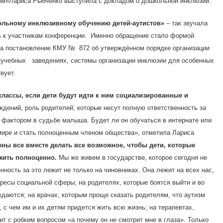
нім»Лариса Рыбченко выступила с докладом о дошкольной инклюзии.
ольному инклюзивному обучению детей-аутистов»
– так звучала
сь к участникам конференции. Именно обращение стало формой
 на постановление КМУ № 872 об утверждённом порядке организации
учебных заведениях, системы организации инклюзии для особенных
вует.
лассы, если дети будут идти к ним социализированные и
ений, роль родителей, которые несут полную ответственность за
 фактором в судьбе малыша. Будет ли он обучаться в интернате или
 мире и стать полноценным членом общества», отметила Лариса
ны все вместе делать все возможное, чтобы дети, которые
жить полноценно.
Мы же живем в государстве, которое сегодня не
ность за это лежит не только на чиновниках. Она лежит на всех нас,
ересы социальной сферы; на родителях, которые боятся выйти и во
ждаются; на врачах, которым проще сказать родителям, что аутизм
, с чем им и их детям придется жить всю жизнь; на терапевтах,
ит с робким вопросом «а почему он не смотрит мне в глаза». Только