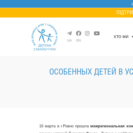
Skip
to
ПІДТРИ
content
ХТО МИ
UA
EN
ОСОБЕННЫХ ДЕТЕЙ В У
16 марта в г.Ровно прошла
межрегиональная кон