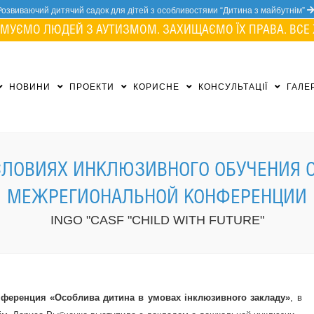
Розвиваючий дитячий садок для дітей з особливостями “Дитина з майбутнім”
МУЄМО ЛЮДЕЙ З АУТИЗМОМ. ЗАХИЩАЄМО ЇХ ПРАВА. ВСЕ 
НОВИНИ
ПРОЕКТИ
КОРИСНЕ
КОНСУЛЬТАЦІЇ
ГАЛЕ
СЛОВИЯХ ИНКЛЮЗИВНОГО ОБУЧЕНИЯ 
МЕЖРЕГИОНАЛЬНОЙ КОНФЕРЕНЦИИ
INGO "CASF "CHILD WITH FUTURE"
ференция «Особлива дитина в умовах інклюзивного закладу»
, в