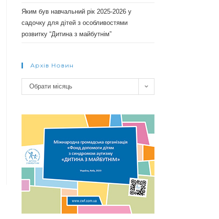
Яким був навчальний рік 2025-2026 у
садочку для дітей з особливостями
розвитку “Дитина з майбутнім”
Архів Новин
Архів
Обрати місяць
новин