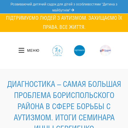
Skip
Розвиваючий дитячий садок для дітей з особливостями “Дитина з
to
майбутнім”
content
ПІДТРИМУЄМО ЛЮДЕЙ З АУТИЗМОМ. ЗАХИЩАЄМО ЇХ
ПРАВА. ВСЕ ЖИТТЯ.
МЕНЮ
ДИАГНОСТИКА – САМАЯ БОЛЬШАЯ
ПРОБЛЕМА БОРИСПОЛЬСКОГО
РАЙОНА В СФЕРЕ БОРЬБЫ С
АУТИЗМОМ. ИТОГИ СЕМИНАРА