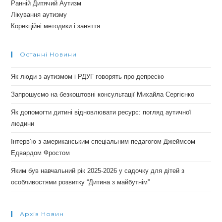
Ранній Дитячий Аутизм
Лікування аутизму
Корекційні методики і заняття
Останні Новини
Як люди з аутизмом і РДУГ говорять про депресію
Запрошуємо на безкоштовні консультації Михайла Сергієнко
Як допомогти дитині відновлювати ресурс: погляд аутичної
людини
Інтерв’ю з американським спеціальним педагогом Джеймсом
Едвардом Фростом
Яким був навчальний рік 2025-2026 у садочку для дітей з
особливостями розвитку “Дитина з майбутнім”
Архів Новин