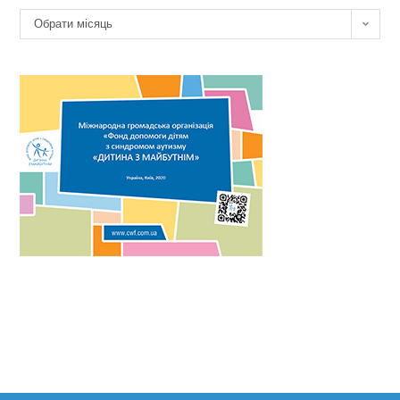
Архів
Обрати місяць
новин