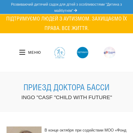
Skip
Розвиваючий дитячий садок для дітей з особливостями “Дитина з
to
майбутнім”
content
ПІДТРИМУЄМО ЛЮДЕЙ З АУТИЗМОМ. ЗАХИЩАЄМО ЇХ
ПРАВА. ВСЕ ЖИТТЯ.
МЕНЮ
ПРИЕЗД ДОКТОРА БАССИ
INGO "CASF "CHILD WITH FUTURE"
В конце октября при содействии МОО «Фонд