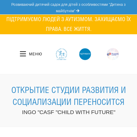
Skip
Розвиваючий дитячий садок для дітей з особливостями “Дитина з
to
майбутнім”
content
ПІДТРИМУЄМО ЛЮДЕЙ З АУТИЗМОМ. ЗАХИЩАЄМО ЇХ
ПРАВА. ВСЕ ЖИТТЯ.
МЕНЮ
ОТКРЫТИЕ СТУДИИ РАЗВИТИЯ И
СОЦИАЛИЗАЦИИ ПЕРЕНОСИТСЯ
INGO "CASF "CHILD WITH FUTURE"