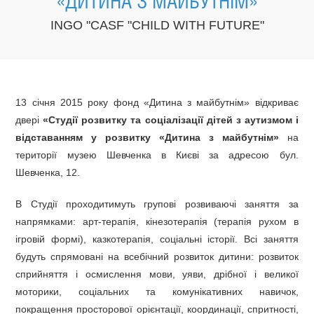
«ДИТИНА З МАЙБУТНІМ»
INGO "CASF "CHILD WITH FUTURE"
13 січня 2015 року фонд «Дитина з майбутнім» відкриває
двері
«Студії розвитку та соціалізації дітей з аутизмом і
відставанням у розвитку «Дитина з майбутнім»
на
території музею Шевченка в Києві за адресою бул.
Шевченка, 12.
В Студії проходитимуть групові розвиваючі заняття за
напрямками: арт-терапія, кінезотерапія (терапія рухом в
ігровій формі), казкотерапія, соціальні історії. Всі заняття
будуть спрямовані на всебічний розвиток дитини: розвиток
сприйняття і осмислення мови, уяви, дрібної і великої
моторики, соціальних та комунікативних навичок,
покращення просторової орієнтації, координації, спритності,