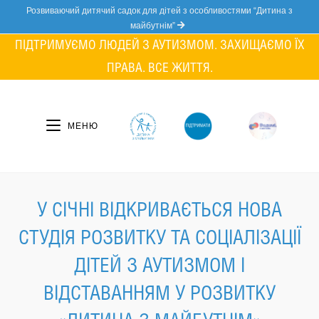
Skip
Розвиваючий дитячий садок для дітей з особливостями “Дитина з
to
майбутнім”
content
ПІДТРИМУЄМО ЛЮДЕЙ З АУТИЗМОМ. ЗАХИЩАЄМО ЇХ
ПРАВА. ВСЕ ЖИТТЯ.
МЕНЮ
У СІЧНІ ВІДКРИВАЄТЬСЯ НОВА
СТУДІЯ РОЗВИТКУ ТА СОЦІАЛІЗАЦІЇ
ДІТЕЙ З АУТИЗМОМ І
ВІДСТАВАННЯМ У РОЗВИТКУ