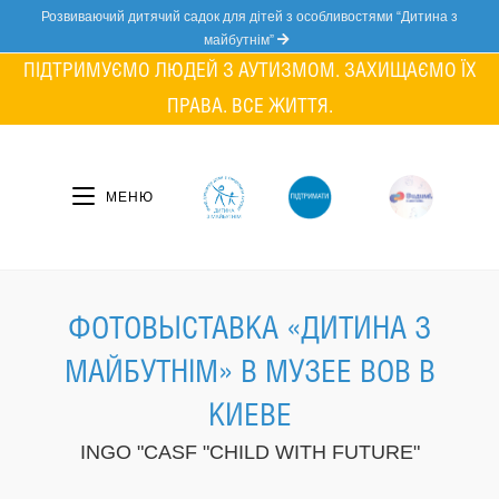
Skip
Розвиваючий дитячий садок для дітей з особливостями “Дитина з
to
майбутнім”
content
ПІДТРИМУЄМО ЛЮДЕЙ З АУТИЗМОМ. ЗАХИЩАЄМО ЇХ
ПРАВА. ВСЕ ЖИТТЯ.
МЕНЮ
ФОТОВЫСТАВКА «ДИТИНА З
МАЙБУТНIМ» В МУЗЕЕ ВОВ В
КИЕВЕ
INGO "CASF "CHILD WITH FUTURE"