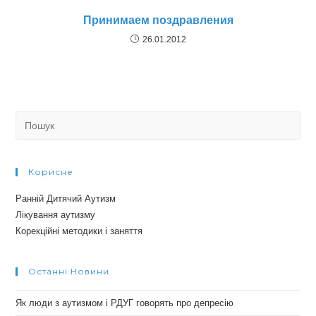
Принимаем поздравления
26.01.2012
Search
for:
Корисне
Ранній Дитячий Аутизм
Лікування аутизму
Корекційні методики і заняття
Останні Новини
Як люди з аутизмом і РДУГ говорять про депресію