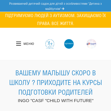
Skip
Розвиваючий дитячий садок для дітей з особливостями “Дитина з
to
майбутнім”
content
ПІДТРИМУЄМО ЛЮДЕЙ З АУТИЗМОМ. ЗАХИЩАЄМО ЇХ
ПРАВА. ВСЕ ЖИТТЯ.
МЕНЮ
ВАШЕМУ МАЛЫШУ СКОРО В
ШКОЛУ ? ПРИХОДИТЕ НА КУРСЫ
ПОДГОТОВКИ РОДИТЕЛЕЙ
INGO "CASF "CHILD WITH FUTURE"