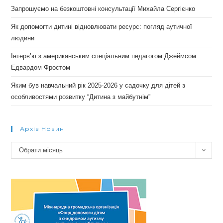
Запрошуємо на безкоштовні консультації Михайла Сергієнко
Як допомогти дитині відновлювати ресурс: погляд аутичної
людини
Інтерв’ю з американським спеціальним педагогом Джеймсом
Едвардом Фростом
Яким був навчальний рік 2025-2026 у садочку для дітей з
особливостями розвитку “Дитина з майбутнім”
Архів Новин
Архів
Обрати місяць
новин