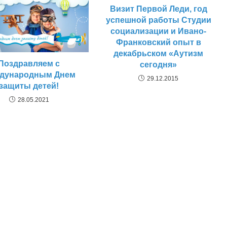
Визит Первой Леди, год
успешной работы Студии
социализации и Ивано-
Франковский опыт в
декабрьском «Аутизм
Поздравляем с
сегодня»
дународным Днем
29.12.2015
защиты детей!
28.05.2021