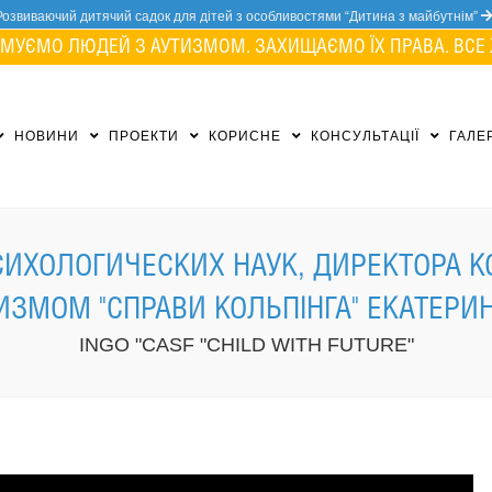
Розвиваючий дитячий садок для дітей з особливостями “Дитина з майбутнім”
МУЄМО ЛЮДЕЙ З АУТИЗМОМ. ЗАХИЩАЄМО ЇХ ПРАВА. ВСЕ 
НОВИНИ
ПРОЕКТИ
КОРИСНЕ
КОНСУЛЬТАЦІЇ
ГАЛЕ
ИХОЛОГИЧЕСКИХ НАУК, ДИРЕКТОРА К
ИЗМОМ "СПРАВИ КОЛЬПІНГА" ЕКАТЕР
INGO "CASF "CHILD WITH FUTURE"