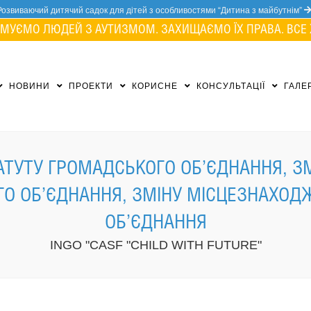
Розвиваючий дитячий садок для дітей з особливостями “Дитина з майбутнім”
МУЄМО ЛЮДЕЙ З АУТИЗМОМ. ЗАХИЩАЄМО ЇХ ПРАВА. ВСЕ 
НОВИНИ
ПРОЕКТИ
КОРИСНЕ
КОНСУЛЬТАЦІЇ
ГАЛЕ
ТУТУ ГРОМАДСЬКОГО ОБ’ЄДНАННЯ, ЗМ
ГО ОБ’ЄДНАННЯ, ЗМІНУ МІСЦЕЗНАХО
ОБ’ЄДНАННЯ
INGO "CASF "CHILD WITH FUTURE"