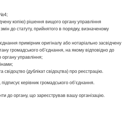
 №4;
ідчену копію) рішення вищого органу управління
змін до статуту, прийнятого в порядку, визначеному
єднання примірник оригіналу або нотаріально засвідчену
гану громадського об’єднання, на якому відповідно до
о органу управління;
інами;
та свідоцтво (дублікат свідоцтва) про реєстрацію.
2, підписує керівник громадського об’єднання.
енти до органу, що зареєстрував вашу організацію.