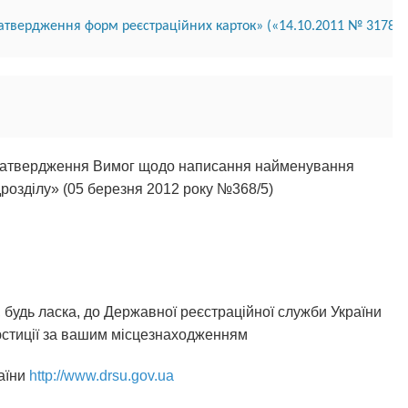
затвердження форм реєстраційних карток» («14.10.2011 №
 3178/5
о затвердження Вимог щодо написання найменування
дрозділу» (05 березня 2012 року №368/5)
 будь ласка, до Державної реєстраційної служби України
юстиції за вашим місцезнаходженням
аїни
http://www.drsu.gov.ua