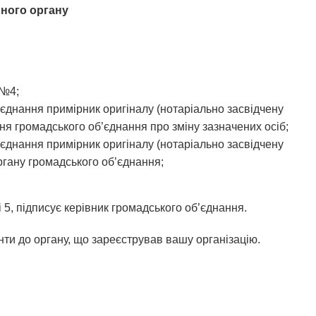
вного органу
 №4;
єднання примірник оригіналу (нотаріально засвідчену
ня громадського об’єднання про зміну зазначених осіб;
єднання примірник оригіналу (нотаріально засвідчену
ргану громадського об’єднання;
і 5, підписує керівник громадського об’єднання.
енти до органу, що зареєстрував вашу організацію.