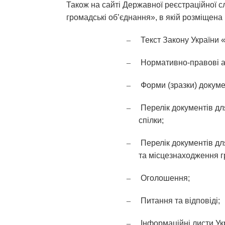
Також на сайті Державної реєстраційної 
громадські об’єднання», в якій розміщена
–
Текст Закону України 
–
Нормативно-правові а
–
Форми (зразки) докуме
–
Перелік документів дл
спілки;
–
Перелік документів дл
та місцезнаходження гр
–
Оголошення;
–
Питання та відповіді;
–
Інформаційні листи Ук