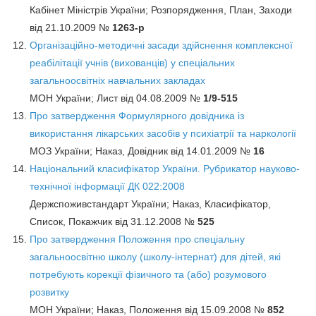
Кабінет Міністрів України; Розпорядження, План, Заходи
від 21.10.2009 №
1263-р
Організаційно-методичні засади здійснення комплексної
реабілітації учнів (вихованців) у спеціальних
загальноосвітніх навчальних закладах
МОН України; Лист від 04.08.2009 №
1/9-515
Про затвердження Формулярного довідника із
використання лікарських засобів у психіатрії та наркології
МОЗ України; Наказ, Довідник від 14.01.2009 №
16
Національний класифікатор України. Рубрикатор науково-
технічної інформації ДК 022:2008
Держспоживстандарт України; Наказ, Класифікатор,
Список, Покажчик від 31.12.2008 №
525
Про затвердження Положення про спеціальну
загальноосвітню школу (школу-інтернат) для дітей, які
потребують корекції фізичного та (або) розумового
розвитку
МОН України; Наказ, Положення від 15.09.2008 №
852