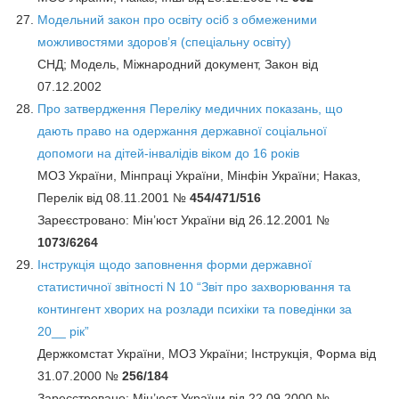
Модельний закон про освіту осіб з обмеженими
можливостями здоров’я (спеціальну освіту)
СНД; Модель, Міжнародний документ, Закон від
07.12.2002
Про затвердження Переліку медичних показань, що
дають право на одержання державної соціальної
допомоги на дітей-інвалідів віком до 16 років
МОЗ України, Мінпраці України, Мінфін України; Наказ,
Перелік від 08.11.2001 №
454/471/516
Зареєстровано: Мін’юст України від 26.12.2001 №
1073/6264
Інструкція щодо заповнення форми державної
статистичної звітності N 10 “Звіт про захворювання та
контингент хворих на розлади психіки та поведінки за
20__ рік”
Держкомстат України, МОЗ України; Інструкція, Форма від
31.07.2000 №
256/184
Зареєстровано: Мін’юст України від 22.09.2000 №