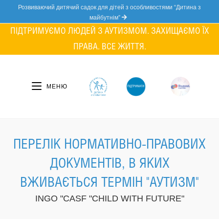
Skip
Розвиваючий дитячий садок для дітей з особливостями “Дитина з
to
майбутнім”
content
ПІДТРИМУЄМО ЛЮДЕЙ З АУТИЗМОМ. ЗАХИЩАЄМО ЇХ
ПРАВА. ВСЕ ЖИТТЯ.
МЕНЮ
ПЕРЕЛІК НОРМАТИВНО-ПРАВОВИХ
ДОКУМЕНТІВ, В ЯКИХ
ВЖИВАЄТЬСЯ ТЕРМІН "АУТИЗМ"
INGO "CASF "CHILD WITH FUTURE"