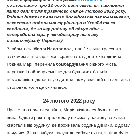
розповідаємо про 12 особливих сімей, які навчилися
жити далі після трагічного дня 24 лютого 2022 року.
Родини діляться власним досвідом та переживаннями,
секретами подолання труднощів в Україні та за
кордоном, де кожну родину об’єднує одне –
непереборна віра у якнайскоршу та таку
довгоочікувану Перемогу.
Знайомтесь:
Марія Недоросол
, юна 17-річна красуня з
аутизмом з Броварів, життєрадісна та допитлива дівчина.
Родина Марії пережила бомбардування рідного міста,
переїзди і найнеприємніше для будь-яких батьків –
неможливість донести до дитини, чому звичний світ змінився
і, головне, коли це скінчиться.
24 лютого 2022 року
Про те, що почалася війна, Марія дізналася буквально з
вікна. Одна з ракет прилетіла у військову частину за кілька
кварталів від будинку, де проживала родина дівчини. Відразу
почулися й інші вибухи, залунало собаче виття, з вікна було