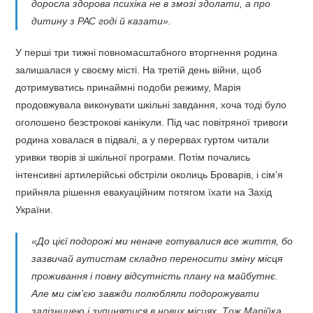
доросла здорова психіка не в змозі здолати, а про
дитину з РАС годі й казати».
У перші три тижні повномасштабного вторгнення родина
залишалася у своєму місті. На третій день війни, щоб
дотримуватись принаймні подоби режиму, Марія
продовжувала виконувати шкільні завдання, хоча тоді було
оголошено безстрокові канікули. Під час повітряної тривоги
родина ховалася в підвалі, а у перервах гуртом читали
уривки творів зі шкільної програми. Потім почались
інтенсивні артилерійські обстріли околиць Броварів, і сім’я
прийняла рішення евакуаційним потягом їхати на Захід
України.
«До цієї подорожі ми неначе готувалися все життя, бо
зазвичай аутистам складно переносити зміну місця
проживання і повну відсутність плану на майбутнє.
Але ми сім’єю завжди полюбляли подорожувати
залізницею і зупинятися в нових місцях. Тож Марійка