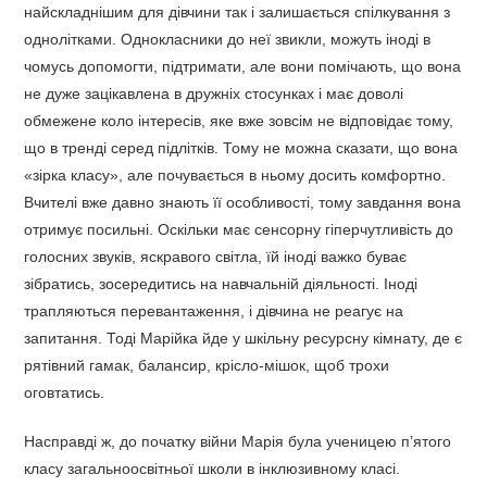
найскладнішим для дівчини так і залишається спілкування з
однолітками. Однокласники до неї звикли, можуть іноді в
чомусь допомогти, підтримати, але вони помічають, що вона
не дуже зацікавлена в дружніх стосунках і має доволі
обмежене коло інтересів, яке вже зовсім не відповідає тому,
що в тренді серед підлітків. Тому не можна сказати, що вона
«зірка класу», але почувається в ньому досить комфортно.
Вчителі вже давно знають її особливості, тому завдання вона
отримує посильні. Оскільки має сенсорну гіперчутливість до
голосних звуків, яскравого світла, їй іноді важко буває
зібратись, зосередитись на навчальній діяльності. Іноді
трапляються перевантаження, і дівчина не реагує на
запитання. Тоді Марійка йде у шкільну ресурсну кімнату, де є
рятівний гамак, балансир, крісло-мішок, щоб трохи
оговтатись.
Насправді ж, до початку війни Марія була ученицею п’ятого
класу загальноосвітньої школи в інклюзивному класі.