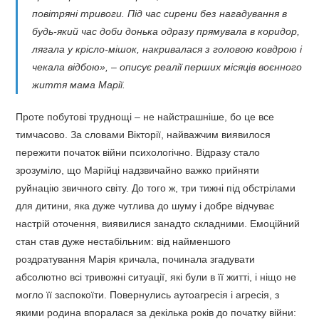
повітряні тривоги. Під час сирени без нагадування в
будь-який час доби донька одразу прямувала в коридор,
лягала у крісло-мішок, накривалася з головою ковдрою і
чекала відбою», – описує реалії перших місяців воєнного
життя мама Марії.
Проте побутові труднощі – не найстрашніше, бо це все
тимчасово. За словами Вікторії, найважчим виявилося
пережити початок війни психологічно. Відразу стало
зрозуміло, що Марійці надзвичайно важко прийняти
руйнацію звичного світу. До того ж, три тижні під обстрілами
для дитини, яка дуже чутлива до шуму і добре відчуває
настрій оточення, виявилися занадто складними. Емоційний
стан став дуже нестабільним: від найменшого
роздратування Марія кричала, починала згадувати
абсолютно всі тривожні ситуації, які були в її житті, і ніщо не
могло її заспокоїти. Повернулись аутоагресія і агресія, з
якими родина впоралася за декілька років до початку війни: