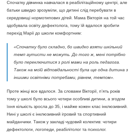
Спочатку дівчинка навчалася в реабілітаційному центрі, але
батьки швидко зрозуміли, що дитині слід перебувати в
середовищі нормотипових дітей. Мама Вікторія на той час
здобувала освіту дефектолога, тому їй вдалося зробити
перехід Марії до школи комфортним:
«Спочатку було складно, бо швидко взяти шкільний
темп аутисти не можуть. До того ж, мені потрібно
було переключитися з ролі мами на роль педагога.
Також на моїй відповідальності була ще одна дитина з
іншими освітніми потребами, рівнем, темпом».
Проте жінці все вдалося. За словами Вікторії, п’ять років
тому у школі було всього чотири особливі дитини, а згодом
їхня кількість зросла до 35, і майже кожен клас інклюзивний.
Нині у школі є інклюзивний ігровий та спортивний
майданчики. Також у закладі чудовий колектив: чотири
дефектологи, логопеди, реабілітолог та психолог.