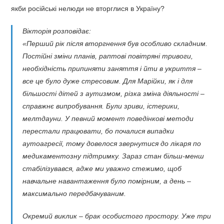
якби російські нелюди не вторглися в Україну?
Вікторія розповідає:
«Перший рік після вторгнення був особливо складним.
Постійні зміни планів, раптові повітряні тривоги,
необхідність припиняти заняття і йти в укриття –
все це було дуже стресовим. Для Марійки, як і для
більшості дітей з аутизмом, різка зміна діяльності –
справжнє випробування. Були зриви, істерики,
мелтдауни. У певний момент поведінкові методи
перестали працювати, бо почалися випадки
аутоагресії, тому довелося звернутися до лікаря по
медикаментозну підтримку. Зараз стан більш-менш
стабілізувався, адже ми уважно стежимо, щоб
навчальне навантаження було помірним, а день –
максимально передбачуваним.
Окремий виклик – брак особистого простору. Уже три