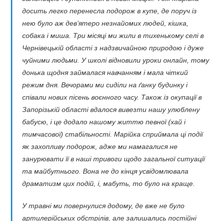
досить легко перенесла подорож в купе, де поруч із
нею було аж дев’ятеро незнайомих людей, кішка,
собака і миша. Три місяці ми жили в тихенькому селі в
Чернівецькій області з надзвичайною природою і дуже
чуйними людьми. У школі відновили уроки онлайн, тому
донька щодня займалася навчанням і мала чіткий
режим дня. Вечорами ми сиділи на ґанку будинку і
співали нових пісень воєнного часу. Також із окупації в
Запорізькій області вдалося вивезти нашу улюблену
бабусю, і це додало нашому життю певної (хай і
тимчасової) стабільності. Марійка сприймала ці події
як захопливу подорож, адже ми намагалися не
занурювати її в наші тривоги щодо загальної ситуації
та майбутнього. Вона не до кінця усвідомлювала
драматизм цих подій, і, мабуть, то було на краще.
У травні ми повернулися додому, де вже не було
артилерійських обстрілів, але залишались постійні