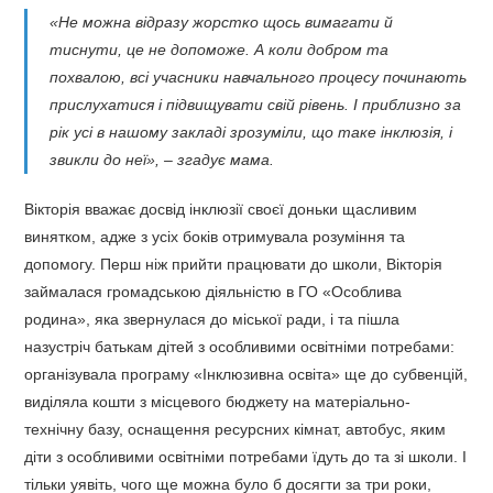
«Не можна відразу жорстко щось вимагати й
тиснути, це не допоможе. А коли добром та
похвалою, всі учасники навчального процесу починають
прислухатися і підвищувати свій рівень. І приблизно за
рік усі в нашому закладі зрозуміли, що таке інклюзія, і
звикли до неї», – згадує мама.
Вікторія вважає досвід інклюзії своєї доньки щасливим
винятком, адже з усіх боків отримувала розуміння та
допомогу. Перш ніж прийти працювати до школи, Вікторія
займалася громадською діяльністю в ГО «Особлива
родина», яка звернулася до міської ради, і та пішла
назустріч батькам дітей з особливими освітніми потребами:
організувала програму «Інклюзивна освіта» ще до субвенцій,
виділяла кошти з місцевого бюджету на матеріально-
технічну базу, оснащення ресурсних кімнат, автобус, яким
діти з особливими освітніми потребами їдуть до та зі школи. І
тільки уявіть, чого ще можна було б досягти за три роки,