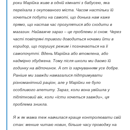
роки Марійка живе в одній кімнаті з бабусею, яка
переїхала з окупованого міста. Часом настільки їй
хочеться побути на самоті, що донька нам каже
прямо, що настав час прогулятися або сходити в
магазин. Найважче зараз – це проблеми зі сном. Через
часті повітряні тривоги доводиться ночами йти в
коридор, що порушує режим і позначається на її
самопочутті. Вдень Марійка або втомлена, або
надмірно збуджена. Тому після школи ми даємо їй
годинку на відпочинок. А от із харчуванням усе добре.
Раніше ми завжди намагалися підтримувати
різноманітний раціон, але у Марійки не було
особливого апетиту. Зараз, коли вона увійшла у
підлітковий вік, коли «їсти хочеться завжди», ця
проблема зникла.
Я ж як мама теж навчилася краще контролювати свій
стан: менше читаю новин, більше часу проводжу на