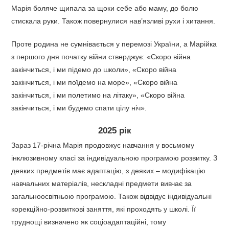
Марія боляче щипала за щоки себе або маму, до болю
стискала руки. Також повернулися нав’язливі рухи і хитання.
Проте родина не сумнівається у перемозі України, а Марійка
з першого дня початку війни стверджує: «Скоро війна
закінчиться, і ми підемо до школи», «Скоро війна
закінчиться, і ми поїдемо на море», «Скоро війна
закінчиться, і ми полетимо на літаку», «Скоро війна
закінчиться, і ми будемо спати цілу ніч».
2025 рік
Зараз 17-річна Марія продовжує навчання у восьмому
інклюзивному класі за індивідуальною програмою розвитку. З
деяких предметів має адаптацію, з деяких – модифікацію
навчальних матеріалів, нескладні предмети вивчає за
загальноосвітньою програмою. Також відвідує індивідуальні
корекційно-розвиткові заняття, які проходять у школі. Її
труднощі визначено як соціоадаптаційні, тому