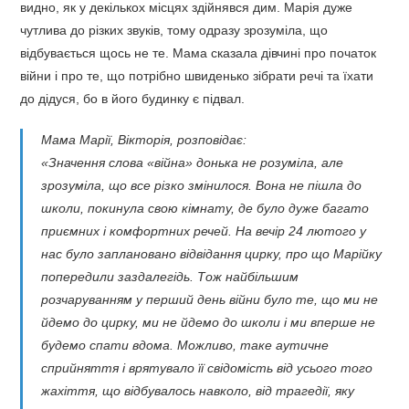
видно, як у декількох місцях здійнявся дим. Марія дуже
чутлива до різких звуків, тому одразу зрозуміла, що
відбувається щось не те. Мама сказала дівчині про початок
війни і про те, що потрібно швиденько зібрати речі та їхати
до дідуся, бо в його будинку є підвал.
Мама Марії, Вікторія, розповідає:
«Значення слова «війна» донька не розуміла, але
зрозуміла, що все різко змінилося. Вона не пішла до
школи, покинула свою кімнату, де було дуже багато
приємних і комфортних речей. На вечір 24 лютого у
нас було заплановано відвідання цирку, про що Марійку
попередили заздалегідь. Тож найбільшим
розчаруванням у перший день війни було те, що ми не
йдемо до цирку, ми не йдемо до школи і ми вперше не
будемо спати вдома. Можливо, таке аутичне
сприйняття і врятувало її свідомість від усього того
жахіття, що відбувалось навколо, від трагедії, яку