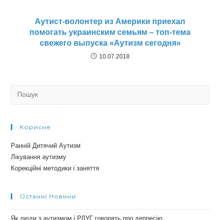
Аутист-волонтер из Америки приехал
помогать украинским семьям – топ-тема
свежего выпуска «Аутизм сегодня»
10.07.2018
Search
for:
Корисне
Ранній Дитячий Аутизм
Лікування аутизму
Корекційні методики і заняття
Останні Новини
Як люди з аутизмом і РДУГ говорять про депресію