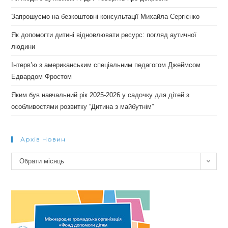
Запрошуємо на безкоштовні консультації Михайла Сергієнко
Як допомогти дитині відновлювати ресурс: погляд аутичної
людини
Інтерв’ю з американським спеціальним педагогом Джеймсом
Едвардом Фростом
Яким був навчальний рік 2025-2026 у садочку для дітей з
особливостями розвитку “Дитина з майбутнім”
Архів Новин
Архів
Обрати місяць
новин