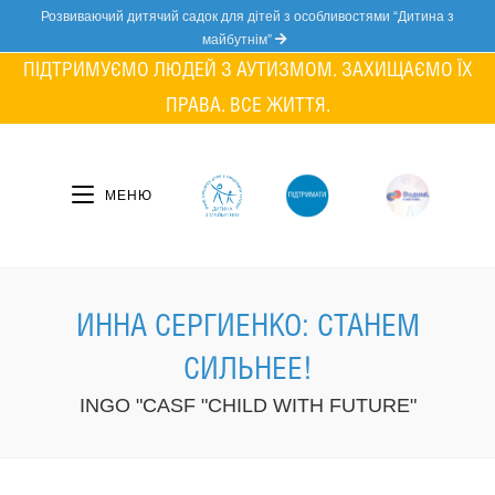
Skip
Розвиваючий дитячий садок для дітей з особливостями “Дитина з
to
майбутнім”
content
ПІДТРИМУЄМО ЛЮДЕЙ З АУТИЗМОМ. ЗАХИЩАЄМО ЇХ
ПРАВА. ВСЕ ЖИТТЯ.
МЕНЮ
ИННА СЕРГИЕНКО: СТАНЕМ
СИЛЬНЕЕ!
INGO "CASF "CHILD WITH FUTURE"