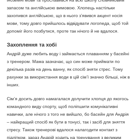
іноземні мови та прославився на всю школу словниковим
запасом та англійською вимовою. Хлопець настільки
захопився англійською, що в нього з’явився акцент носія
мови, тому довго прийшлось відвідувати логопеда, щоб той
допоміг його позбутися, проте так нічого й не вдалося.
Захоплення та хобі
Андрій дуже любить воду і займається плаванням у басейні
з тренером. Мама зазначає, що син може приймати по
декілька разів на день ванну, як спосіб зняти стрес. Тому
рахунки за використання води в цій сім’ї значно більші, ніж в
інших.
Сім’я досить довго намагалася долучити хлопця до якогось
командного виду спорту, щоб поліпшити комунікативні
навички, але нічого з того не вийшло, бо басейн для Андрія
– найкращий спосіб як бути в тонусі, так і засіб для зняття
стресу. Також тренерові вдалося налагодити контакт з
підлітком, зараз Андрій ходить на тренування з великим