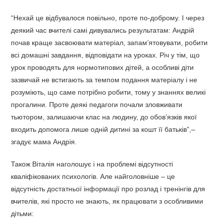
“Нехай це відбувалося повільно, проте по-доброму. І через
деякий час вчителі самі дивувались результатам: Андрій
почав краще засвоювати матеріал, запам’ятовувати, робити
всі домашні завдання, відповідати на уроках. Річ у тім, що
урок проводять для нормотипових дітей, а особливі діти
зазвичай не встигають за темпом подання матеріалу і не
розуміють, що саме потрібно робити, тому у знаннях великі
прогалини. Проте деякі педагоги почали зловживати
тьютором, залишаючи клас на людину, до обов’язків якої
входить допомога лише одній дитині за кошт її батьків”,–
згадує мама Андрія.
Також Віталія наголошує і на проблемі відсутності
кваліфікованих психологів. Але найголовніше – це
відсутність достатньої інформації про розлад і тренінгів для
вчителів, які просто не знають, як працювати з особливими
дітьми: