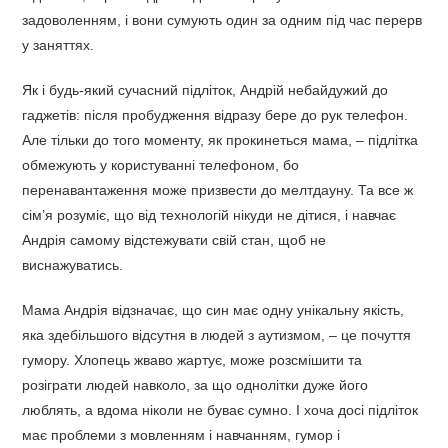
задоволенням, і вони сумують один за одним під час перерв
у заняттях.
Як і будь-який сучасний підліток, Андрій небайдужий до
гаджетів: після пробудження відразу бере до рук телефон.
Але тільки до того моменту, як прокинеться мама, – підлітка
обмежують у користуванні телефоном, бо
перенавантаження може призвести до мелтдауну. Та все ж
сім’я розуміє, що від технологій нікуди не дітися, і навчає
Андрія самому відстежувати свій стан, щоб не
виснажуватись.
Мама Андрія відзначає, що син має одну унікальну якість,
яка здебільшого відсутня в людей з аутизмом, – це почуття
гумору. Хлопець жваво жартує, може розсмішити та
розіграти людей навколо, за що однолітки дуже його
люблять, а вдома ніколи не буває сумно. І хоча досі підліток
має проблеми з мовленням і навчанням, гумор і