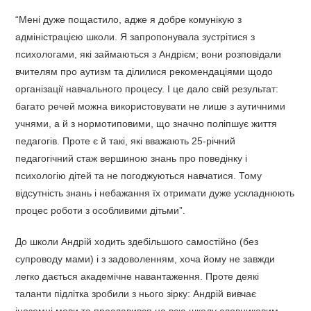
“Мені дуже пощастило, адже я добре комунікую з
адміністрацією школи. Я запропонувала зустрітися з
психологами, які займаються з Андрієм; вони розповідали
вчителям про аутизм та ділилися рекомендаціями щодо
організації навчального процесу. І це дало свій результат:
багато речей можна використовувати не лише з аутичними
учнями, а й з нормотиповими, що значно поліпшує життя
педагогів. Проте є й такі, які вважають 25-річний
педагогічний стаж вершиною знань про поведінку і
психологію дітей та не погоджуються навчатися. Тому
відсутність знань і небажання їх отримати дуже ускладнюють
процес роботи з особливими дітьми”.
До школи Андрій ходить здебільшого самостійно (без
супроводу мами) і з задоволенням, хоча йому не завжди
легко дається академічне навантаження. Проте деякі
таланти підлітка зробили з нього зірку: Андрій вивчає