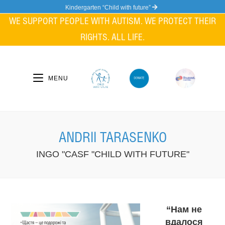
Skip
Kindergarten “Child with future”
to
WE SUPPORT PEOPLE WITH AUTISM. WE PROTECT THEIR
content
RIGHTS. ALL LIFE.
MENU
ANDRII TARASENKO
INGO "CASF "CHILD WITH FUTURE"
“Нам не
вдалося