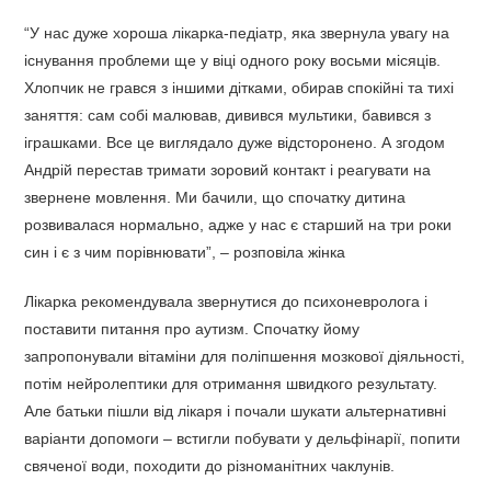
“У нас дуже хороша лікарка-педіатр, яка звернула увагу на
існування проблеми ще у віці одного року восьми місяців.
Хлопчик не грався з іншими дітками, обирав спокійні та тихі
заняття: сам собі малював, дивився мультики, бавився з
іграшками. Все це виглядало дуже відсторонено. А згодом
Андрій перестав тримати зоровий контакт і реагувати на
звернене мовлення. Ми бачили, що спочатку дитина
розвивалася нормально, адже у нас є старший на три роки
син і є з чим порівнювати”, – розповіла жінка
Лікарка рекомендувала звернутися до психоневролога і
поставити питання про аутизм. Спочатку йому
запропонували вітаміни для поліпшення мозкової діяльності,
потім нейролептики для отримання швидкого результату.
Але батьки пішли від лікаря і почали шукати альтернативні
варіанти допомоги – встигли побувати у дельфінарії, попити
свяченої води, походити до різноманітних чаклунів.