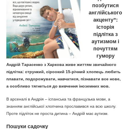
позбутися
англійського
акценту”:
історія
підлітка з
аутизмом і
почуттям
гумору
Андрій Тарасенко з Харкова живе життям звичайного
підлітка: стрункий, сіроокий 15-річний хлопець любить
плавати, подорожувати, навчатися, пізнавати все нове,
а особливо тягнеться до вивчення іноземних мов.
В арсеналі в Андрія – іспанська та французька мови, а
знанням англійської хлопчина прославився на всю школу.
Проте підліток не проста дитина – Андрій має аутизм.
Пошуки садочку