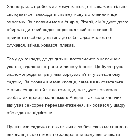
Хлопець має проблеми з комунікацією, які заважали вільно
спілкуватися і знаходити спільну мову з оточенням ще
змалечку. За словами мами Андрія, Віталії, сім’я дуже довго
обирала дитячий садок, персонал який погодився б
прийняти особливу дитину до себе, адже малюк не
слухався, втікав, ховався, плакав.
Тому до закладу, де до дитини поставилися з належною
увагою, вдалося потрапити лише у 5 років. Це була група
знайомої родини, рік у якій вартував п’яти у звичайному
садочку. За словами мами хлопця, саме ця вихователька
ставилася до дітей як до команди, але дуже поважала
особистий простір маленького Андрія. Так, коли хлопчик
відчував сенсорне перенавантаження, він ховався у шафу
або сідав на підвіконня.
Працівники садочка стежили лише за безпекою маленького
вихованця, але ніколи не забороняли йому відпочивати