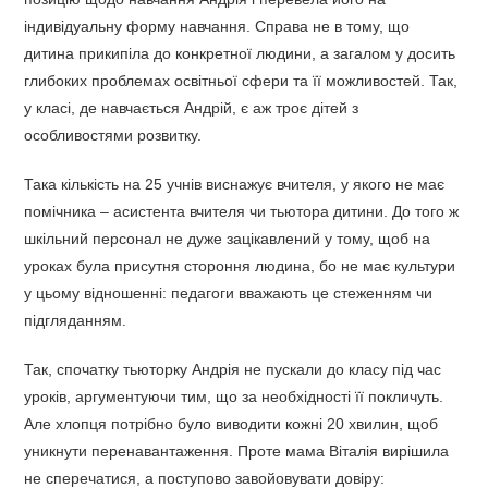
індивідуальну форму навчання. Справа не в тому, що
дитина прикипіла до конкретної людини, а загалом у досить
глибоких проблемах освітньої сфери та її можливостей. Так,
у класі, де навчається Андрій, є аж троє дітей з
особливостями розвитку.
Така кількість на 25 учнів виснажує вчителя, у якого не має
помічника – асистента вчителя чи тьютора дитини. До того ж
шкільний персонал не дуже зацікавлений у тому, щоб на
уроках була присутня стороння людина, бо не має культури
у цьому відношенні: педагоги вважають це стеженням чи
підгляданням.
Так, спочатку тьюторку Андрія не пускали до класу під час
уроків, аргументуючи тим, що за необхідності її покличуть.
Але хлопця потрібно було виводити кожні 20 хвилин, щоб
уникнути перенавантаження. Проте мама Віталія вирішила
не сперечатися, а поступово завойовувати довіру: