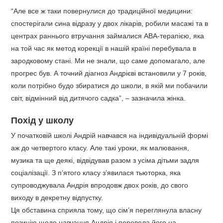
“Але все ж таки повернулися до традиційної медицини:
спостерігали сина відразу у двох лікарів, робили масажі та в
центрах раннього втручання займалися АВА-терапією, яка
на той час як метод корекції в нашій країні перебувала в
зародковому стані. Ми не знали, що саме допомагало, але
прогрес був. А точний діагноз Андрієві встановили у 7 років,
коли потрібно будо збиратися до школи, в якій ми побачили
світ, відмінний від дитячого садка”, – зазначила жінка.
Похід у школу
У початковій школі Андрій навчався на індивідуальній формі
аж до четвертого класу. Але такі уроки, як малювання,
музика та ще деякі, відвідував разом з усіма дітьми задля
соціалізації. З п’ятого класу з’явилася тьюторка, яка
супроводжувала Андрія впродовж двох років, до свого
виходу в декретну відпустку.
Ця обставина сприяла тому, що сім’я переглянула власну
позицію щодо навчання Андрія і перевела його на