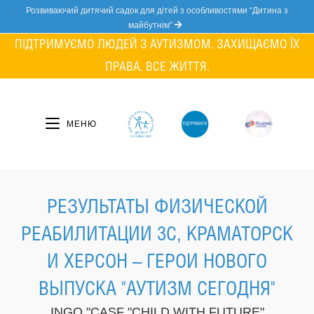
Skip
Розвиваючий дитячий садок для дітей з особливостями “Дитина з
to
майбутнім”
content
ПІДТРИМУЄМО ЛЮДЕЙ З АУТИЗМОМ. ЗАХИЩАЄМО ЇХ
ПРАВА. ВСЕ ЖИТТЯ.
МЕНЮ
РЕЗУЛЬТАТЫ ФИЗИЧЕСКОЙ
РЕАБИЛИТАЦИИ 3С, КРАМАТОРСК
И ХЕРСОН – ГЕРОИ НОВОГО
ВЫПУСКА "АУТИЗМ СЕГОДНЯ"
INGO "CASF "CHILD WITH FUTURE"