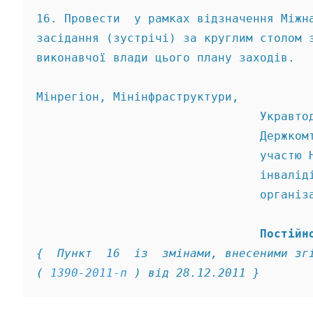
16. Провести  у рамках відзначення Міжн
засідання (зустрічі) за круглим столом 
виконавчої влади цього плану заходів. 
Мінрегіон, Мінінфраструктури, 
                                Укравто
                                Держком
                                участю 
                                інвалід
                                організ
                                Постійн
{  Пункт  16  із  змінами, внесеними зг
( 
1390-2011-п
 ) від 28.12.2011 } 