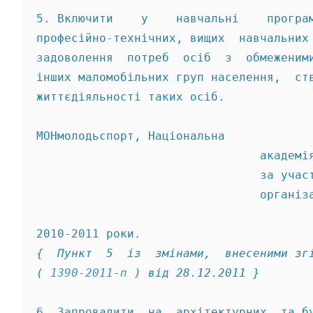
5. Включити    у    навчальні    програ
професійно-технічних, вищих  навчальних
задоволення  потреб  осіб  з  обмеженим
інших маломобільних груп населення,  ст
життєдіяльності таких осіб. 
МОНмолодьспорт, Національна 
                                академі
                                за учас
                                організ
{  Пункт  5  із  змінами,  внесеними зг
( 
1390-2011-п
 ) від 28.12.2011 } 
6. Запровадити  на  архітектурних  та б