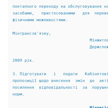
поетапного переходу на обслуговування н
засобами,   пристосованими   для  перев
фізичними можливостями. 
Мінтрансзв'язку, 
                                Мінжитл
                                Держспо
2009 рік. 
3. Підготувати   і   подати   Кабінетов
пропозиції щодо внесення  змін  до  акт
посилення  відповідальності  за  поруше
норм. 
                                Мінрегі