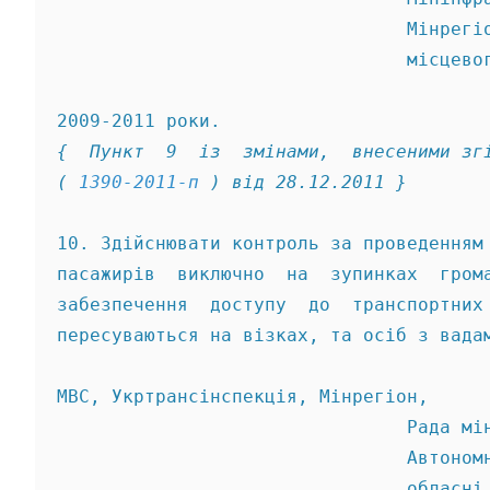
                                Мінрегі
                                місцево
{  Пункт  9  із  змінами,  внесеними зг
( 
1390-2011-п
 ) від 28.12.2011 } 
10. Здійснювати контроль за проведенням
пасажирів  виключно  на  зупинках  гром
забезпечення  доступу  до  транспортних
пересуваються на візках, та осіб з вада
МВС, Укртрансінспекція, Мінрегіон, 
                                Рада мі
                                Автоном
                                обласні