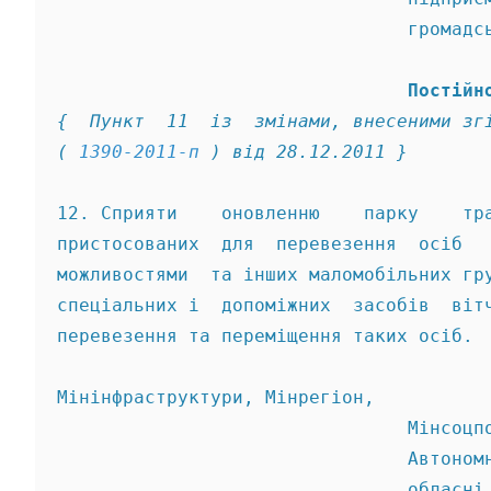
                                громадс
                                Постійн
{  Пункт  11  із  змінами, внесеними зг
( 
1390-2011-п
 ) від 28.12.2011 } 
12. Сприяти    оновленню    парку    тр
пристосованих  для  перевезення  осіб  
можливостями  та інших маломобільних гр
спеціальних і  допоміжних  засобів  віт
перевезення та переміщення таких осіб. 
Мінінфраструктури, Мінрегіон, 
                                Мінсоцп
                                Автоном
                                обласні