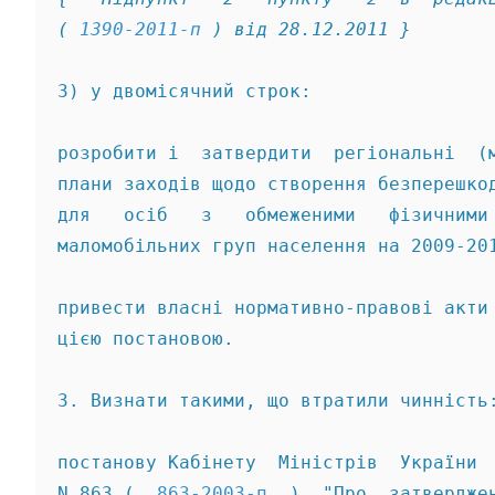
( 
1390-2011-п
 ) від 28.12.2011 } 
3) у двомісячний строк: 
розробити і  затвердити  регіональні  (
плани заходів щодо створення безперешко
для   осіб   з   обмеженими   фізичними
маломобільних груп населення на 2009-20
привести власні нормативно-правові акти
цією постановою. 
3. Визнати такими, що втратили чинність
постанову Кабінету  Міністрів  України 
N 863 (  
863-2003-п
  )  "Про  затвердже