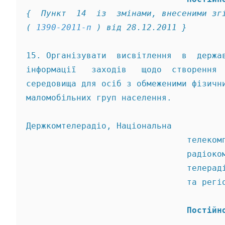
{  Пункт  14  із  змінами, внесеними зг
( 
1390-2011-п
 ) від 28.12.2011 } 
15. Організувати  висвітлення  в  держа
інформації   заходів   щодо  створення 
середовища для осіб з обмеженими фізичн
маломобільних груп населення. 
Держкомтелерадіо, Національна 
                                телеком
                                радіоко
                                телерад
                                та регі
                                Постійн