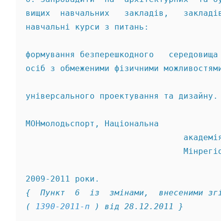
вищих  навчальних   закладів,   закладі
навчальні курси з питань: 
формування безперешкодного   середовища
осіб з обмеженими фізичними можливостям
універсального проектування та дизайну.
МОНмолодьспорт, Національна 
                                академі
                                Мінрегі
{  Пункт  6  із  змінами,  внесеними зг
( 
1390-2011-п
 ) від 28.12.2011 } 