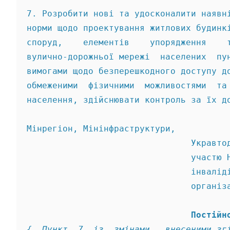
7. Розробити нові та удосконалити наявн
норми щодо проектування житлових будинк
споруд,    елементів    упорядження    
вулично-дорожньої мережі  населених  пу
вимогами щодо безперешкодного доступу д
обмеженими  фізичними  можливостями  та
населення, здійснювати контроль за їх д
Мінрегіон, Мінінфраструктури, 
                                Укравто
                                участю 
                                інвалід
                                організ
                                Постійн
{  Пункт  7  із  змінами,  внесеними зг