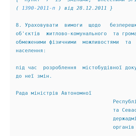
( 
1390-2011-п
 ) від 28.12.2011 } 
8. Ураховувати  вимоги  щодо   безпереш
об'єктів  житлово-комунального  та гром
обмеженими фізичними  можливостями  та 
населення: 
під час  розроблення  містобудівної док
до неї змін. 
Рада міністрів Автономної 
                                Республ
                                та Сева
                                держадм
                                органів