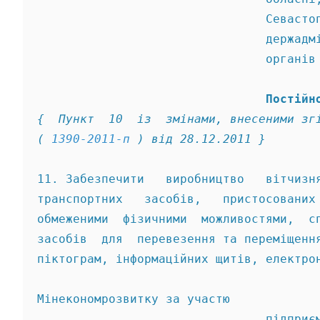
                                Севасто
                                держадм
                                органів
                                Постійн
{  Пункт  10  із  змінами, внесеними зг
( 
1390-2011-п
 ) від 28.12.2011 } 
11. Забезпечити   виробництво   вітчизн
транспортних   засобів,   пристосованих
обмеженими  фізичними  можливостями,  с
засобів  для  перевезення та переміщенн
піктограм, інформаційних щитів, електро
Мінекономрозвитку за участю 
                                підприє