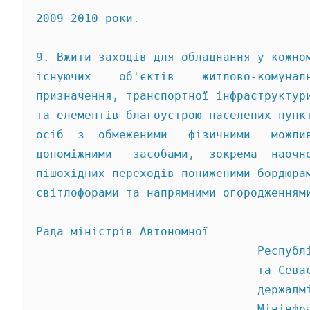
2009-2010 роки. 
9. Вжити заходів для обладнання у кожно
існуючих    об'єктів    житлово-комунал
призначення, транспортної інфраструктур
та елементів благоустрою населених пунк
осіб  з  обмеженими   фізичними   можли
допоміжними   засобами,  зокрема  наочн
пішохідних переходів пониженими бордюра
світлофорами та напрямними огородженням
Рада міністрів Автономної 
                                Республ
                                та Сева
                                держадм
                                Мінінфр