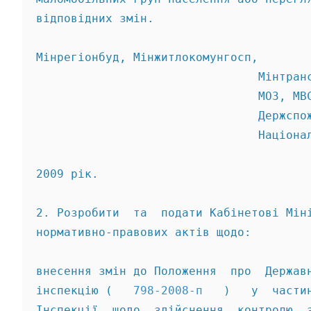
відповідних змін. 
Мінрегіонбуд, Мінжитлокомунгосп, 
                                Мінтран
                                МОЗ, МВ
                                Держспо
                                Націона
2009 рік. 
2. Розробити  та  подати Кабінетові Мін
нормативно-правових актів щодо: 
внесення змін до Положення  про  Держав
інспекцію (   
798-2008-п
   )   у  части
Інспекції  щодо  здійснення  контролю  