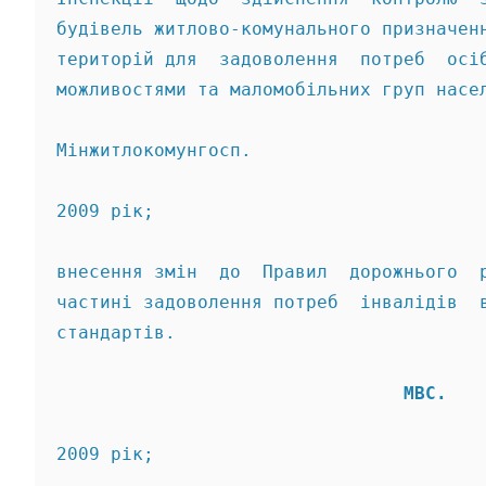
будівель житлово-комунального призначен
територій для  задоволення  потреб  осі
можливостями та маломобільних груп насе
Мінжитлокомунгосп. 
2009 рік; 
внесення змін  до  Правил  дорожнього  
частині задоволення потреб  інвалідів  
стандартів. 
                                МВС. 
2009 рік; 