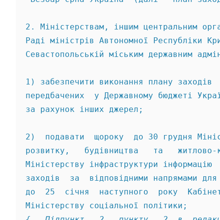
2. Міністерствам, іншим центральним орг
Раді міністрів Автономної Республіки Кр
Севастопольській міським державним адмі
1) забезпечити виконання плану заходів 
передбачених  у Державному бюджеті Укра
за рахунок інших джерел; 
2)  подавати  щороку  до 30 грудня Міні
розвитку,   будівництва   та   житлово-
Міністерству інфраструктури інформацію 
заходів  за  відповідними напрямами для
до  25  січня  наступного  року  Кабіне
{   Підпункт   2   пункту   2  в  редак