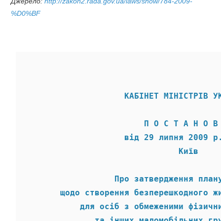
Джерело:
http://zakon2.rada.gov.ua/laws/show/784-2009-
%D0%BF
                    КАБІНЕТ МІНІСТРІВ У
                        П О С Т А Н О В
                    від 29 липня 2009 р
                               Київ 
                  Про затвердження план
       щодо створення безперешкодного ж
           для осіб з обмеженими фізичн
              та інших маломобільних гр