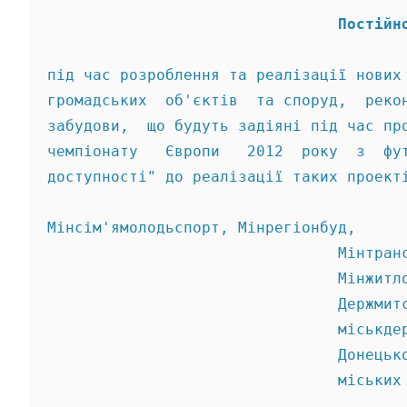
                                Постійн
під час розроблення та реалізації нових
громадських  об'єктів  та споруд,  реко
забудови,  що будуть задіяні під час пр
чемпіонату   Європи   2012  року  з  фу
доступності" до реалізації таких проект
Мінсім'ямолодьспорт, Мінрегіонбуд, 
                                Мінтран
                                Мінжитл
                                Держмит
                                міськде
                                Донецьк
                                міських