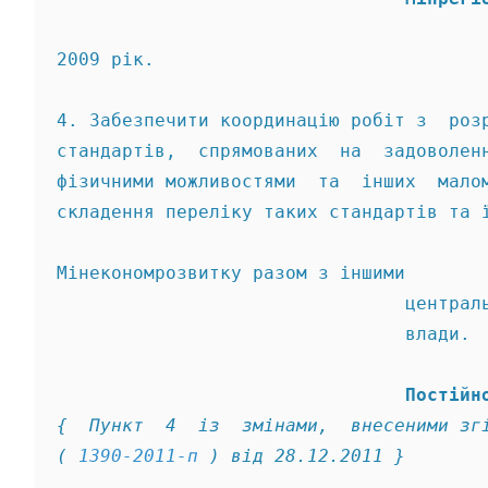
2009 рік. 
4. Забезпечити координацію робіт з  роз
стандартів,  спрямованих  на  задоволен
фізичними можливостями  та  інших  мало
складення переліку таких стандартів та 
Мінекономрозвитку разом з іншими 
                                централ
                                влади. 
                                Постійн
{  Пункт  4  із  змінами,  внесеними зг
( 
1390-2011-п
 ) від 28.12.2011 } 