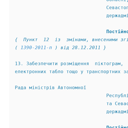
                                Севасто
                                держадм
                                Постійн
{  Пункт  12  із  змінами, внесеними зг
( 
1390-2011-п
 ) від 28.12.2011 } 
13. Забезпечити розміщення  піктограм, 
електронних табло тощо у транспортних з
Рада міністрів Автономної 
                                Республ
                                та Сева
                                держадм
                                Постійн