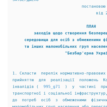
                             постановою
                                   від 
                               ПЛАН 
         заходів щодо створення безпере
     середовища для осіб з обмеженими ф
     та інших маломобільних груп населе
                      "Безбар'єрна Укра
1. Скласти  перелік нормативно-правових
прийняттю  для  реалізації  положень  К
інвалідів (  
995_g71
  )  у  частині  пр
транспортної і соціальної інфраструктур
до  потреб  осіб  з  обмеженими  фізичн
маломобільних груп населення або перегл