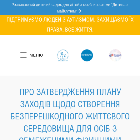
Skip
Розвиваючий дитячий садок для дітей з особливостями “Дитина з
to
майбутнім”
content
ПІДТРИМУЄМО ЛЮДЕЙ З АУТИЗМОМ. ЗАХИЩАЄМО ЇХ
ПРАВА. ВСЕ ЖИТТЯ.
МЕНЮ
ПРО ЗАТВЕРДЖЕННЯ ПЛАНУ
ЗАХОДІВ ЩОДО СТВОРЕННЯ
БЕЗПЕРЕШКОДНОГО ЖИТТЄВОГО
СЕРЕДОВИЩА ДЛЯ ОСІБ З