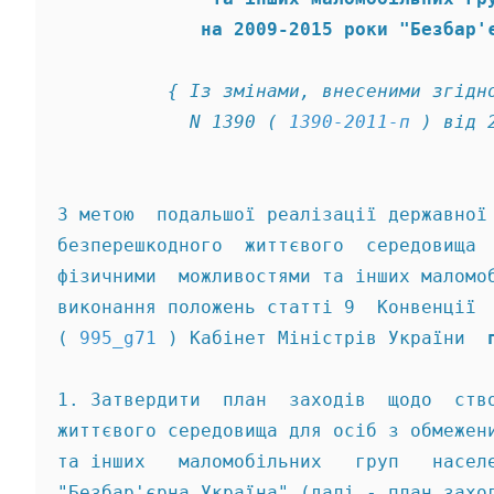
             на 2009-2015 роки "Безбар'
          { Із змінами, внесеними згідн
            N 1390 ( 
1390-2011-п
 ) від 
З метою  подальшої реалізації державної
безперешкодного  життєвого  середовища 
фізичними  можливостями та інших маломо
виконання положень статті 9  Конвенції 
( 
995_g71
 ) Кабінет Міністрів України  
1. Затвердити  план  заходів  щодо  ств
життєвого середовища для осіб з обмежен
та інших   маломобільних   груп   насел
"Безбар'єрна Україна" (далі - план захо