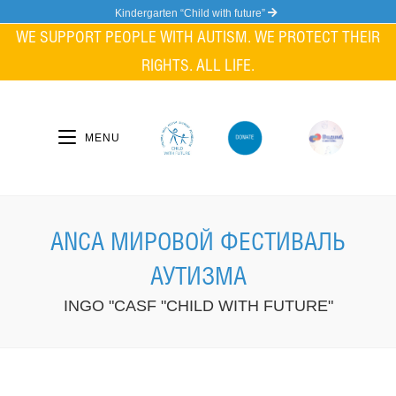
Skip
Kindergarten “Child with future”
to
WE SUPPORT PEOPLE WITH AUTISM. WE PROTECT THEIR
content
RIGHTS. ALL LIFE.
MENU
ANCA МИРОВОЙ ФЕСТИВАЛЬ
АУТИЗМА
INGO "CASF "CHILD WITH FUTURE"